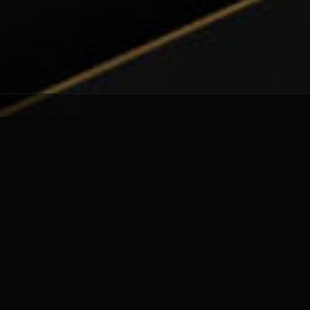
Utilizamos cookies estritamente necessários para que este
Quem Somos
website funcione. Também temos outros cookies opcionais para
uma melhor experiência de navegação, que poderá ativar ou
desativar nas preferências.
Somos uma empresa dedicada ao comércio, importação e
consultoria automóvel. Os nossos pilares assentam no
trabalho, na inovação e na confiança. Trabalhamos
Preferências
Aceitar Todos
diariamente para garantir que a satisfação dos nossos
clientes seja o nosso melhor cartão de visita.
Morada e Contactos
Best Elite Motors - Comércio e
Importação de Automóveis Usados
Por marcação em: