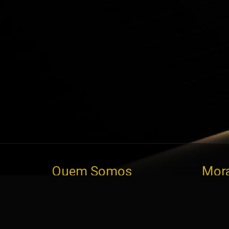
Quem Somos
Mora
Best 
Somos uma empresa dedicada ao
e Imp
comércio, importação e consultoria
automóvel. Os nossos pilares assentam
Usad
no trabalho, na inovação e na confiança.
Por 