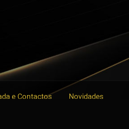
da e Contactos
Novidades
Elite Motors - Comércio
Fiat Ducato Auto 
ortação de Automóveis
15
Preço: 19.930€
os
Peugeot 2008 e-
marcação em: