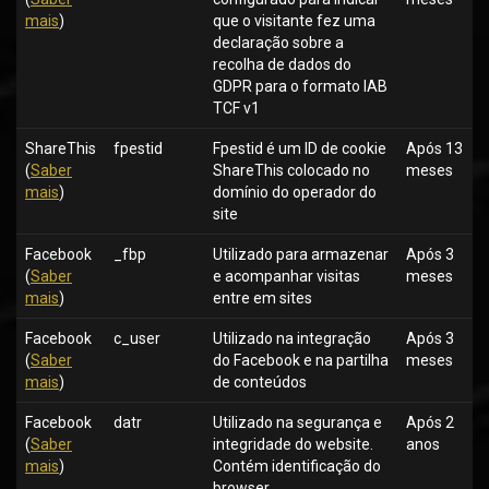
mais
)
que o visitante fez uma
declaração sobre a
recolha de dados do
GDPR para o formato IAB
TCF v1
ShareThis
fpestid
Fpestid é um ID de cookie
Após 13
(
Saber
ShareThis colocado no
meses
mais
)
domínio do operador do
site
Facebook
_fbp
Utilizado para armazenar
Após 3
(
Saber
e acompanhar visitas
meses
mais
)
entre em sites
Facebook
c_user
Utilizado na integração
Após 3
(
Saber
do Facebook e na partilha
meses
mais
)
de conteúdos
Facebook
datr
Utilizado na segurança e
Após 2
(
Saber
integridade do website.
anos
mais
)
Contém identificação do
browser