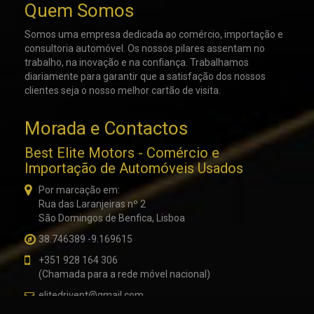
Quem Somos
Somos uma empresa dedicada ao comércio, importação e
consultoria automóvel. Os nossos pilares assentam no
trabalho, na inovação e na confiança. Trabalhamos
diariamente para garantir que a satisfação dos nossos
clientes seja o nosso melhor cartão de visita.
Morada e Contactos
Best Elite Motors - Comércio e
Importação de Automóveis Usados
Por marcação em:
Rua das Laranjeiras nº 2
Utilizamos cookies estritamente necessários para que este website
São Domingos de Benfica, Lisboa
funcione. Também temos outros cookies opcionais para uma melhor
experiência de navegação, que poderá ativar ou desativar nas
38.746389 -9.169615
preferências.
+351 928 164 306
Preferências
Aceitar Todos
(Chamada para a rede móvel nacional)
elitedrivept@gmail.com