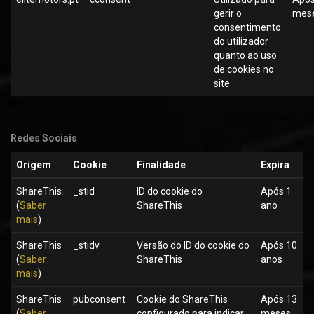
gerir o
mes
consentimento
do utilizador
quanto ao uso
de cookies no
site
Redes Sociais
Origem
Cookie
Finalidade
Expira
ShareThis
_stid
ID do cookie do
Após 1
(
Saber
ShareThis
ano
mais
)
ShareThis
_stidv
Versão do ID do cookie do
Após 10
(
Saber
ShareThis
anos
mais
)
ShareThis
pubconsent
Cookie do ShareThis
Após 13
(
Saber
configurado para indicar
meses