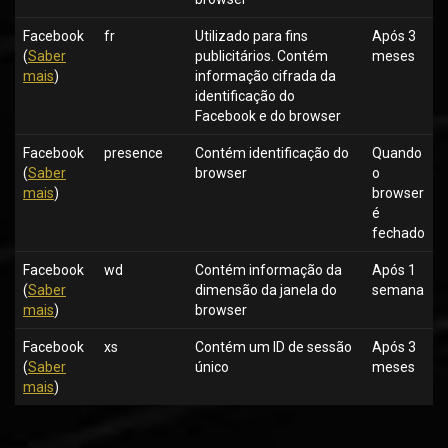
Facebook
fr
Utilizado para fins
Após 3
(
Saber
publicitários. Contém
meses
mais
)
informação cifrada da
identificação do
Facebook e do browser
Facebook
presence
Contém identificação do
Quando
(
Saber
browser
o
mais
)
browser
é
fechado
Facebook
wd
Contém informação da
Após 1
(
Saber
dimensão da janela do
semana
mais
)
browser
Facebook
xs
Contém um ID de sessão
Após 3
(
Saber
único
meses
mais
)