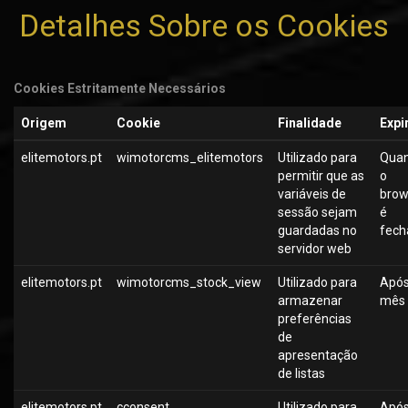
Detalhes Sobre os Cookie
s
Cookies Estritamente Necessários
Origem
Cookie
Finalidade
Expi
elitemotors.pt
wimotorcms_elitemotors
Utilizado para
Qua
permitir que as
o
variáveis de
brow
sessão sejam
é
guardadas no
fech
servidor web
elitemotors.pt
wimotorcms_stock_view
Utilizado para
Após
armazenar
mês
preferências
de
apresentação
de listas
elitemotors.pt
cconsent
Utilizado para
Após