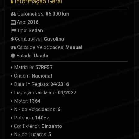
Informação Geral
Quilómetros:
86.000 km
Ano:
2016
Tipo:
Sedan
Combustível:
Gasolina
Caixa de Velocidades:
Manual
Estado:
Usado
Matrícula:
57RF57
Origem:
Nacional
Data 1º Registo:
04/2016
Inspeção válida até:
04/2027
Motor:
1364
N.º de Velocidades:
6
Potência:
140cv
Cor Exterior:
Cinzento
N.º de Lugares:
5