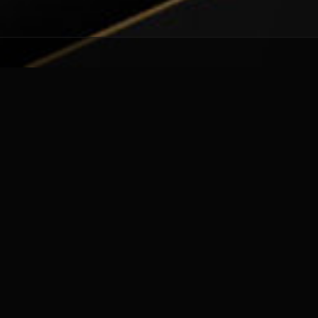
Quem Somos
Utilizamos cookies estritamente necessários para que este
Somos uma empresa dedicada ao comércio, importação e
website funcione. Também temos outros cookies opcionais para
consultoria automóvel. Os nossos pilares assentam no
uma melhor experiência de navegação, que poderá ativar ou
trabalho, na inovação e na confiança. Trabalhamos
desativar nas preferências.
diariamente para garantir que a satisfação dos nossos
clientes seja o nosso melhor cartão de visita.
Preferências
Aceitar Todos
Morada e Contactos
Best Elite Motors - Comércio e
Importação de Automóveis Usados
Por marcação em:
Rua das Laranjeiras nº 2
São Domingos de Benfica, Lisboa
38.746389 -9.169615