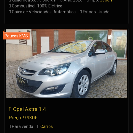
Quilómetros: 73.000 km
Ano: 2020
Tipo:
Sedan
Combustível: 100% Elétrico
Caixa de Velocidades: Automática
Estado: Usado
Opel Astra 1.4
Preço: 9.930€
Para venda
Carros